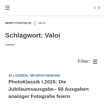
Springe
zum
0
Inhalt
MEINFOTOKIOSK.DE
VALOI
Schlagwort:
Valoi
ALLGEMEIN
,
NEUERSCHEINUNG
PhotoKlassik I.2025: Die
Jubiläumsausgabe– 50 Ausgaben
analoger Fotografie feiern