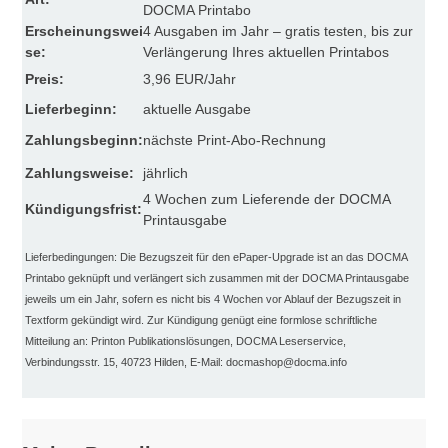
DOCMA Printabo
Erscheinungswei
4 Ausgaben im Jahr – gratis testen, bis zur
se:
Verlängerung Ihres aktuellen Printabos
Preis:
3,96 EUR/Jahr
Lieferbeginn:
aktuelle Ausgabe
Zahlungsbeginn:
nächste Print-Abo-Rechnung
Zahlungsweise:
jährlich
4 Wochen zum Lieferende der DOCMA
Kündigungsfrist:
Printausgabe
Lieferbedingungen: Die Bezugszeit für den ePaper-Upgrade ist an das DOCMA
Printabo geknüpft und verlängert sich zusammen mit der DOCMA Printausgabe
jeweils um ein Jahr, sofern es nicht bis 4 Wochen vor Ablauf der Bezugszeit in
Textform gekündigt wird. Zur Kündigung genügt eine formlose schriftliche
Mitteilung an: Printon Publikationslösungen, DOCMA Leserservice,
Verbindungsstr. 15, 40723 Hilden, E-Mail: docmashop@docma.info