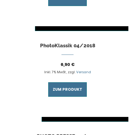
AUSFÜHRUNG WÄHLEN
Dieses Produkt weist mehrere Varianten auf. Die Optionen können auf der Produktseite gewählt werden
PhotoKlassik 04/2018
6,90
€
Inkl. 7% MwSt., zzgl.
Versand
ZUM PRODUKT
AUSFÜHRUNG WÄHLEN
Dieses Produkt weist mehrere Varianten auf. Die Optionen können auf der Produktseite gewählt werden