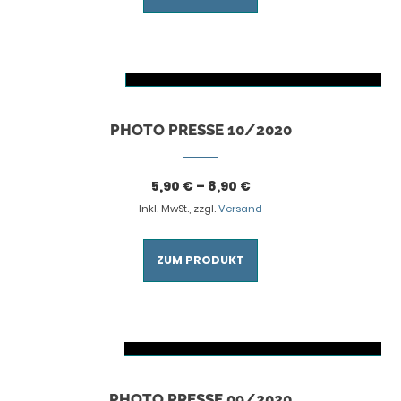
AUSFÜHRUNG WÄHLEN
Dieses Produkt weist mehrere Varianten auf. Die Optionen können auf der Produktseite gewählt werden
PHOTO PRESSE 10/2020
5,90
€
–
8,90
€
Inkl. MwSt., zzgl.
Versand
ZUM PRODUKT
AUSFÜHRUNG WÄHLEN
Dieses Produkt weist mehrere Varianten auf. Die Optionen können auf der Produktseite gewählt werden
PHOTO PRESSE 09/2020