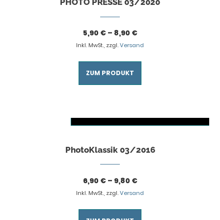
PHOTO PRESSE 03/2020
5,90
€
–
8,90
€
Inkl. MwSt., zzgl.
Versand
ZUM PRODUKT
AUSFÜHRUNG WÄHLEN
Dieses Produkt weist mehrere Varianten auf. Die Optionen können auf der Produktseite gewählt werden
PhotoKlassik 03/2016
6,90
€
–
9,80
€
Inkl. MwSt., zzgl.
Versand