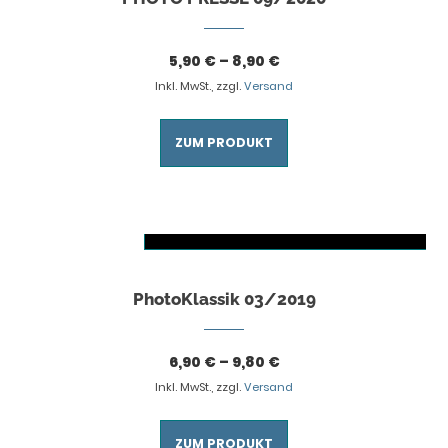
5,90
€
–
8,90
€
Inkl. MwSt., zzgl.
Versand
ZUM PRODUKT
AUSFÜHRUNG WÄHLEN
Dieses Produkt weist mehrere Varianten auf. Die Optionen können auf der Produktseite gewählt werden
PhotoKlassik 03/2019
6,90
€
–
9,80
€
Inkl. MwSt., zzgl.
Versand
ZUM PRODUKT