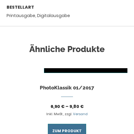
BESTELLART
Printausgabe, Digitalausgabe
Ähnliche Produkte
AUSFÜHRUNG WÄHLEN
Dieses Produkt weist mehrere Varianten auf. Die Optionen können auf der Produktseite gewählt werden
PhotoKlassik 01/2017
6,90
€
–
9,80
€
Inkl. MwSt., zzgl.
Versand
ZUM PRODUKT