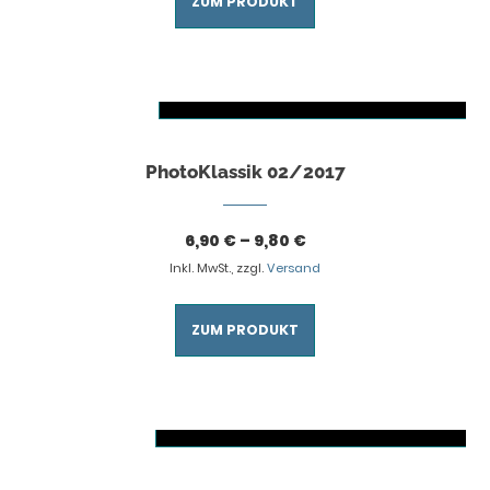
ZUM PRODUKT
AUSFÜHRUNG WÄHLEN
Dieses Produkt weist mehrere Varianten auf. Die Optionen können auf der Produktseite gewählt werden
PhotoKlassik 02/2017
6,90
€
–
9,80
€
Inkl. MwSt., zzgl.
Versand
ZUM PRODUKT
AUSFÜHRUNG WÄHLEN
Dieses Produkt weist mehrere Varianten auf. Die Optionen können auf der Produktseite gewählt werden