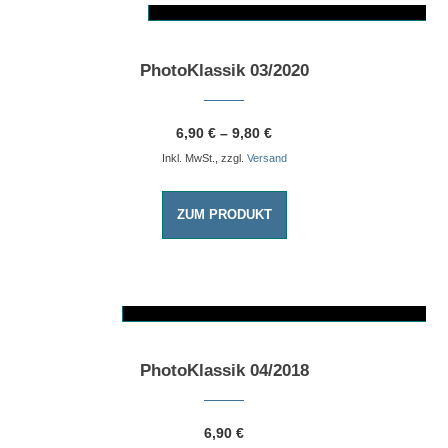
Dieses Produkt weist mehrere Varianten auf. Die Optionen können auf der Produktseite gewählt werden
PhotoKlassik 03/2020
6,90
€
–
9,80
€
Inkl. MwSt., zzgl.
Versand
ZUM PRODUKT
AUSFÜHRUNG WÄHLEN
Dieses Produkt weist mehrere Varianten auf. Die Optionen können auf der Produktseite gewählt werden
PhotoKlassik 04/2018
6,90
€