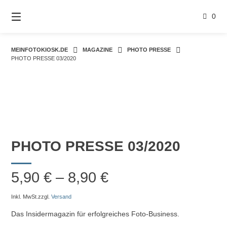
Springe
zum
0
Inhalt
MEINFOTOKIOSK.DE
MAGAZINE
PHOTO PRESSE
PHOTO PRESSE 03/2020
PHOTO PRESSE 03/2020
5,90
€
–
8,90
€
Inkl. MwSt.
zzgl.
Versand
Das Insidermagazin für erfolgreiches Foto-Business.