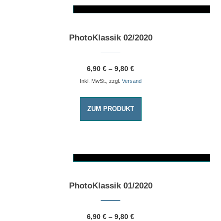
AUSFÜHRUNG WÄHLEN
Dieses Produkt weist mehrere Varianten auf. Die Optionen können auf der Produktseite gewählt werden
PhotoKlassik 02/2020
6,90
€
–
9,80
€
Inkl. MwSt., zzgl.
Versand
ZUM PRODUKT
AUSFÜHRUNG WÄHLEN
Dieses Produkt weist mehrere Varianten auf. Die Optionen können auf der Produktseite gewählt werden
PhotoKlassik 01/2020
6,90
€
–
9,80
€