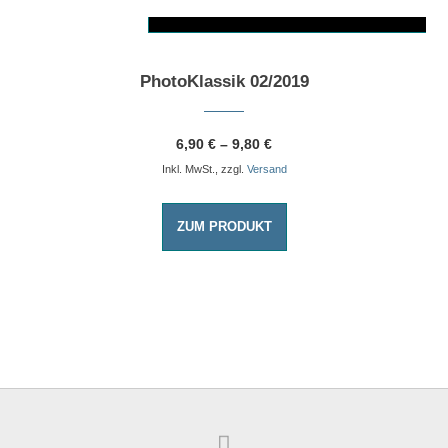
AUSFÜHRUNG WÄHLEN
Dieses Produkt weist mehrere Varianten auf. Die Optionen können auf der Produktseite gewählt werden
PhotoKlassik 02/2019
6,90
€
–
9,80
€
Inkl. MwSt., zzgl.
Versand
ZUM PRODUKT