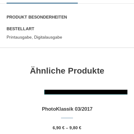
PRODUKT BESONDERHEITEN
BESTELLART
Printausgabe, Digitalausgabe
Ähnliche Produkte
AUSFÜHRUNG WÄHLEN
Dieses Produkt weist mehrere Varianten auf. Die Optionen können auf der Produktseite gewählt werden
PhotoKlassik 03/2017
6,90
€
–
9,80
€