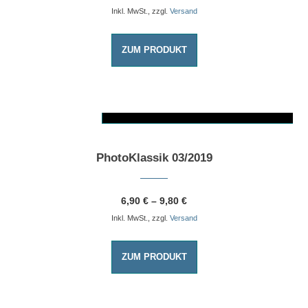
Inkl. MwSt., zzgl.
Versand
ZUM PRODUKT
AUSFÜHRUNG WÄHLEN
Dieses Produkt weist mehrere Varianten auf. Die Optionen können auf der Produktseite gewählt werden
PhotoKlassik 03/2019
6,90
€
–
9,80
€
Inkl. MwSt., zzgl.
Versand
ZUM PRODUKT