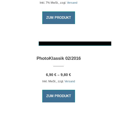
Inkl. 7% MwSt., zzgl.
Versand
ZUM PRODUKT
AUSFÜHRUNG WÄHLEN
Dieses Produkt weist mehrere Varianten auf. Die Optionen können auf der Produktseite gewählt werden
PhotoKlassik 02/2016
6,90
€
–
9,80
€
Inkl. MwSt., zzgl.
Versand
ZUM PRODUKT