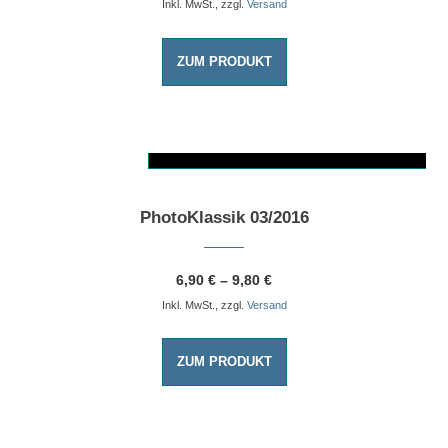
Inkl. MwSt., zzgl.
Versand
ZUM PRODUKT
AUSFÜHRUNG WÄHLEN
Dieses Produkt weist mehrere Varianten auf. Die Optionen können auf der Produktseite gewählt werden
PhotoKlassik 03/2016
6,90
€
–
9,80
€
Inkl. MwSt., zzgl.
Versand
ZUM PRODUKT
AUSFÜHRUNG WÄHLEN