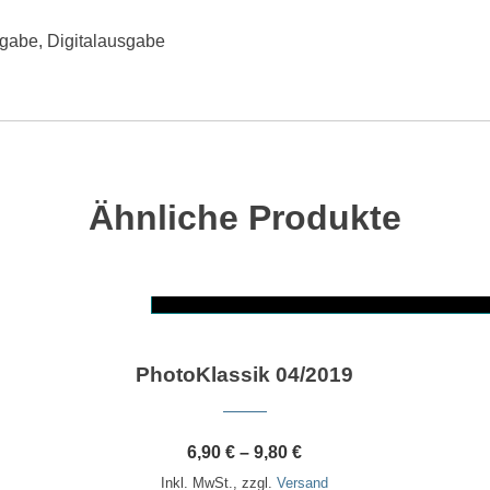
sgabe, Digitalausgabe
Ähnliche Produkte
Dieses Produkt weist mehrere Varianten auf. Die Optionen können auf der Produktseite gewählt werden
PhotoKlassik 04/2019
6,90
€
–
9,80
€
Inkl. MwSt., zzgl.
Versand