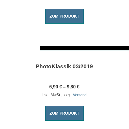
ZUM PRODUKT
Dieses Produkt weist mehrere Varianten auf. Die Optionen können auf der Produktseite gewählt werden
PhotoKlassik 03/2019
6,90
€
–
9,80
€
Inkl. MwSt., zzgl.
Versand
ZUM PRODUKT