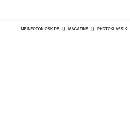
Springe
zum
Inhalt
MEINFOTOKIOSK.DE
MAGAZINE
PHOTOKLASSIK