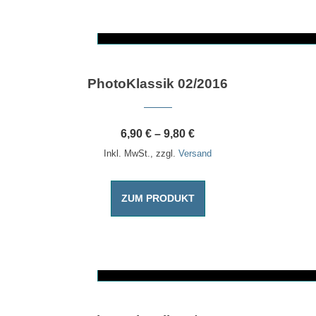
Dieses Produkt weist mehrere Varianten auf. Die Optionen können auf der Produktseite gewählt werden
PhotoKlassik 02/2016
6,90
€
–
9,80
€
Inkl. MwSt., zzgl.
Versand
ZUM PRODUKT
Dieses Produkt weist mehrere Varianten auf. Die Optionen können auf der Produktseite gewählt werden