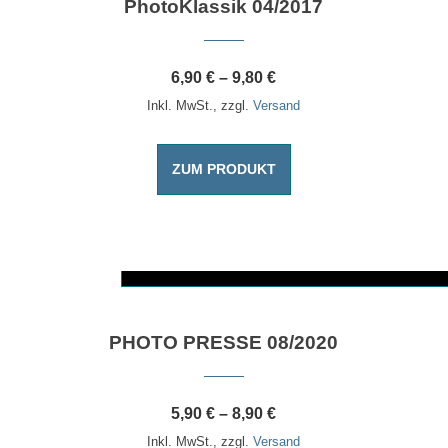
PhotoKlassik 04/2017
6,90
€
–
9,80
€
Inkl. MwSt., zzgl.
Versand
ZUM PRODUKT
Dieses Produkt weist mehrere Varianten auf. Die Optionen können auf der Produktseite gewählt werden
PHOTO PRESSE 08/2020
5,90
€
–
8,90
€
Inkl. MwSt., zzgl.
Versand