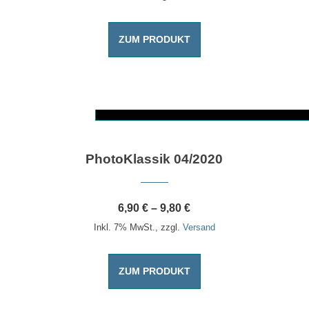
ZUM PRODUKT
Dieses Produkt weist mehrere Varianten auf. Die Optionen können auf der Produktseite gewählt werden
PhotoKlassik 04/2020
6,90
€
–
9,80
€
Inkl. 7% MwSt., zzgl.
Versand
ZUM PRODUKT