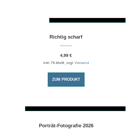
AUSFÜHRUNG WÄHLEN
Dieses Produkt weist mehrere Varianten auf. Die Optionen können auf der Produktseite gewählt werden
Richtig scharf
4,99
€
Inkl. 7% MwSt., zzgl.
Versand
ZUM PRODUKT
AUSFÜHRUNG WÄHLEN
Dieses Produkt weist mehrere Varianten auf. Die Optionen können auf der Produktseite gewählt werden
Porträt-Fotografie 2026