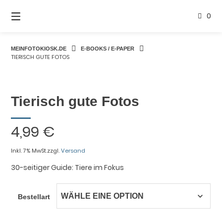
Springe
zum
0
Inhalt
MEINFOTOKIOSK.DE
E-BOOKS / E-PAPER
TIERISCH GUTE FOTOS
Tierisch gute Fotos
4,99
€
Inkl. 7% MwSt.
zzgl.
Versand
30-seitiger Guide: Tiere im Fokus
Bestellart