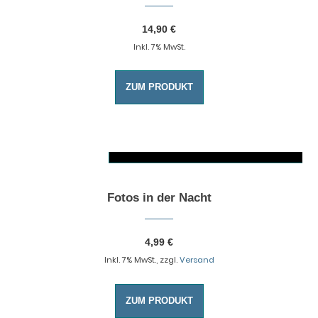
14,90
€
Inkl. 7% MwSt.
ZUM PRODUKT
AUSFÜHRUNG WÄHLEN
Dieses Produkt weist mehrere Varianten auf. Die Optionen können auf der Produktseite gewählt werden
Fotos in der Nacht
4,99
€
Inkl. 7% MwSt., zzgl.
Versand
ZUM PRODUKT