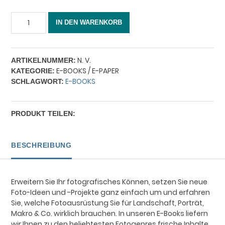
Tierisch
IN DEN WARENKORB
gute
Fotos
Menge
N. V.
ARTIKELNUMMER:
E-BOOKS / E-PAPER
KATEGORIE:
E-BOOKS
SCHLAGWORT:
PRODUKT TEILEN:
BESCHREIBUNG
Erweitern Sie Ihr fotografisches Können, setzen Sie neue
Foto-Ideen und -Projekte ganz einfach um und erfahren
Sie, welche Fotoausrüstung Sie für Landschaft, Porträt,
Makro & Co. wirklich brauchen. In unseren E-Books liefern
wir Ihnen zu den beliebtesten Fotogenres frische Inhalte,