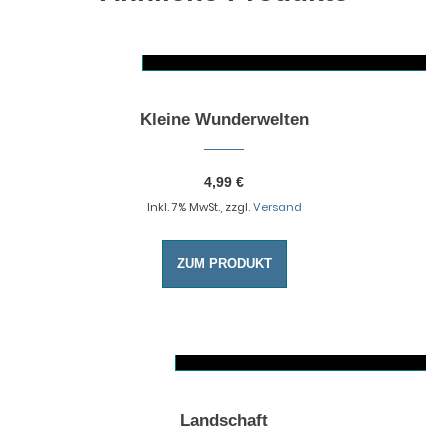
AUSFÜHRUNG WÄHLEN
Dieses Produkt weist mehrere Varianten auf. Die Optionen können auf der Produktseite gewählt werden
Kleine Wunderwelten
4,99
€
Inkl. 7% MwSt., zzgl.
Versand
ZUM PRODUKT
AUSFÜHRUNG WÄHLE
Dieses Produkt weist mehrere Varianten auf. Die Optionen können auf der Produktseite gewählt werden
Landschaft