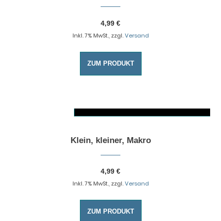
4,99
€
Inkl. 7% MwSt., zzgl.
Versand
ZUM PRODUKT
AUSFÜHRUNG WÄHLEN
Dieses Produkt weist mehrere Varianten auf. Die Optionen können auf der Produktseite gewählt werden
Klein, kleiner, Makro
4,99
€
Inkl. 7% MwSt., zzgl.
Versand
ZUM PRODUKT