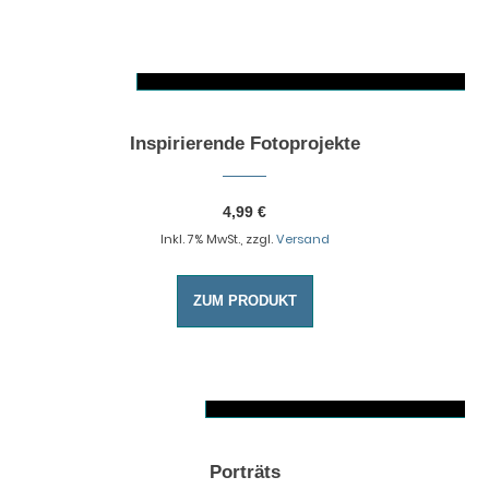
AUSFÜHRUNG WÄHLEN
Dieses Produkt weist mehrere Varianten auf. Die Optionen können auf der Produktseite gewählt werden
Inspirierende Fotoprojekte
4,99
€
Inkl. 7% MwSt., zzgl.
Versand
ZUM PRODUKT
AUSFÜHRUNG WÄHL
Dieses Produkt weist mehrere Varianten auf. Die Optionen können auf der Produktseite gewählt werden
Porträts