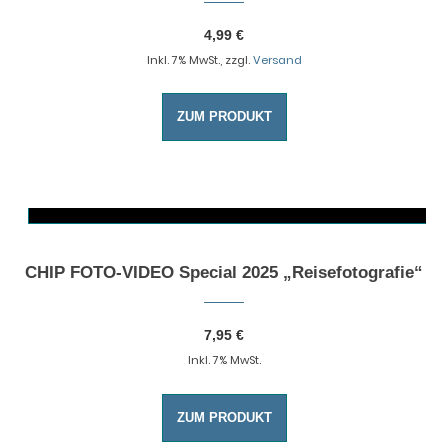
4,99
€
Inkl. 7% MwSt., zzgl.
Versand
ZUM PRODUKT
AUSFÜHRUNG WÄHLEN
Dieses Produkt weist mehrere Varianten auf. Die Optionen können auf der Produktseite gewählt werden
CHIP FOTO-VIDEO Special 2025 „Reisefotografie“
7,95
€
Inkl. 7% MwSt.
ZUM PRODUKT