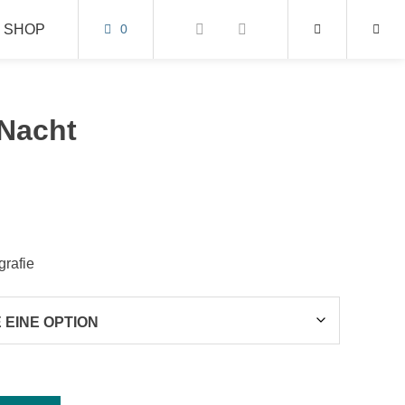
SHOP
0
 Nacht
grafie