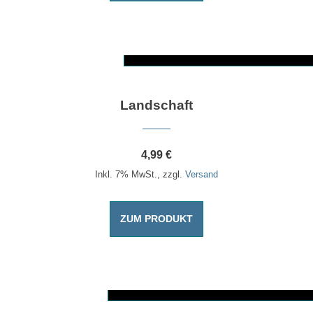
Dieses Produkt weist mehrere Varianten auf. Die Optionen können auf der Produktseite gewählt werden
Landschaft
4,99
€
Inkl. 7% MwSt., zzgl.
Versand
ZUM PRODUKT
Dieses Produkt weist mehrere Varianten auf. Die Optionen können auf der Produktseite gewählt werden