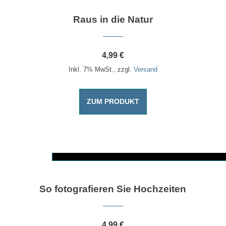
Raus in die Natur
4,99
€
Inkl. 7% MwSt., zzgl.
Versand
ZUM PRODUKT
Dieses Produkt weist mehrere Varianten auf. Die Optionen können auf der Produktseite gewählt werden
So fotografieren Sie Hochzeiten
4,99
€