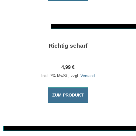
Dieses Produkt weist mehrere Varianten auf. Die Optionen können auf der Produktseite gewählt werden
Richtig scharf
4,99
€
Inkl. 7% MwSt., zzgl.
Versand
ZUM PRODUKT
Dieses Produkt weist mehrere Varianten auf. Die Optionen können auf der Produktseite gewählt werden