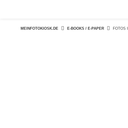
Springe
zum
Inhalt
MEINFOTOKIOSK.DE
E-BOOKS / E-PAPER
FOTOS 