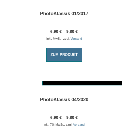
PhotoKlassik 01/2017
6,90
€
–
9,80
€
Inkl. MwSt., zzgl.
Versand
ZUM PRODUKT
AUSFÜHRUNG WÄHLEN
Dieses Produkt weist mehrere Varianten auf. Die Optionen können auf der Produktseite gewählt werden
PhotoKlassik 04/2020
6,90
€
–
9,80
€
Inkl. 7% MwSt., zzgl.
Versand