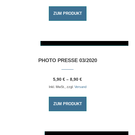
ZUM PRODUKT
AUSFÜHRUNG WÄHLEN
Dieses Produkt weist mehrere Varianten auf. Die Optionen können auf der Produktseite gewählt werden
PHOTO PRESSE 03/2020
5,90
€
–
8,90
€
Inkl. MwSt., zzgl.
Versand
ZUM PRODUKT
AUSFÜHRUNG WÄHLEN
Dieses Produkt weist mehrere Varianten auf. Die Optionen können auf der Produktseite gewählt werden