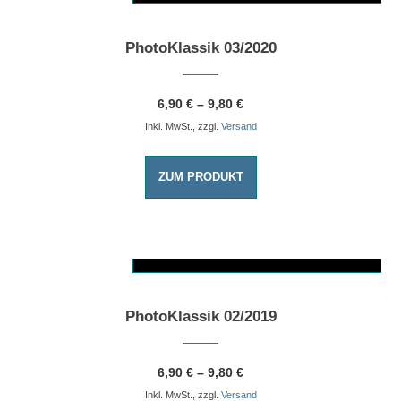
PhotoKlassik 03/2020
6,90
€
–
9,80
€
Inkl. MwSt., zzgl.
Versand
ZUM PRODUKT
AUSFÜHRUNG WÄHLEN
Dieses Produkt weist mehrere Varianten auf. Die Optionen können auf der Produktseite gewählt werden
PhotoKlassik 02/2019
6,90
€
–
9,80
€
Inkl. MwSt., zzgl.
Versand