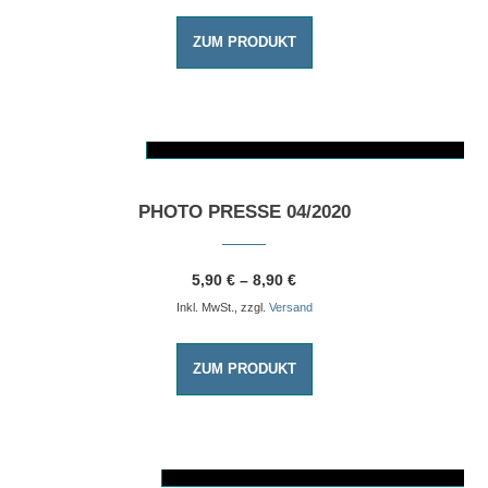
ZUM PRODUKT
AUSFÜHRUNG WÄHLEN
Dieses Produkt weist mehrere Varianten auf. Die Optionen können auf der Produktseite gewählt werden
PHOTO PRESSE 04/2020
5,90
€
–
8,90
€
Inkl. MwSt., zzgl.
Versand
ZUM PRODUKT
AUSFÜHRUNG WÄHLEN
Dieses Produkt weist mehrere Varianten auf. Die Optionen können auf der Produktseite gewählt werden