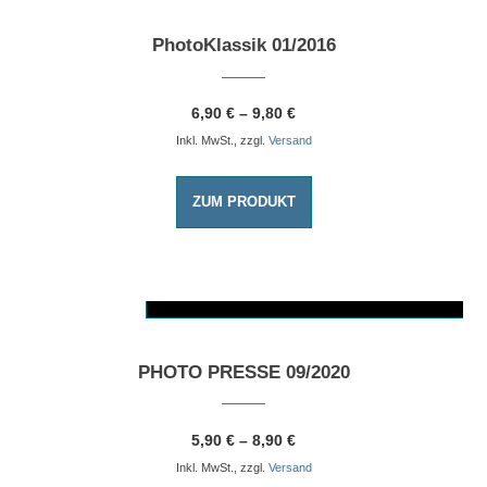
PhotoKlassik 01/2016
6,90
€
–
9,80
€
Inkl. MwSt., zzgl.
Versand
ZUM PRODUKT
AUSFÜHRUNG WÄHLEN
Dieses Produkt weist mehrere Varianten auf. Die Optionen können auf der Produktseite gewählt werden
PHOTO PRESSE 09/2020
5,90
€
–
8,90
€
Inkl. MwSt., zzgl.
Versand