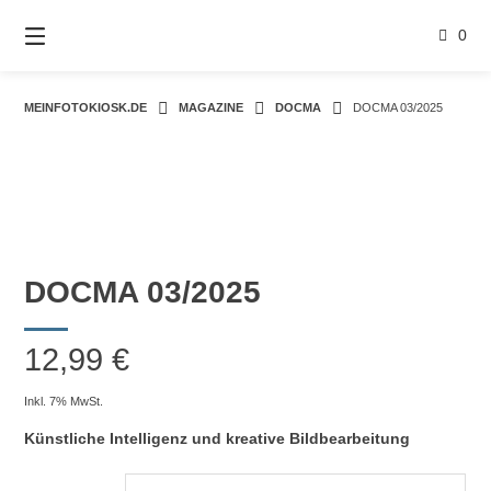
Springe
zum
0
Inhalt
MEINFOTOKIOSK.DE
MAGAZINE
DOCMA
DOCMA 03/2025
DOCMA 03/2025
12,99
€
Inkl. 7% MwSt.
Künstliche Intelligenz und kreative Bildbearbeitung