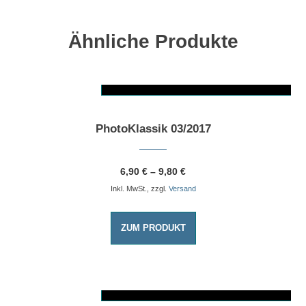
Ähnliche Produkte
AUSFÜHRUNG WÄHLEN
Dieses Produkt weist mehrere Varianten auf. Die Optionen können auf der Produktseite gewählt werden
PhotoKlassik 03/2017
6,90
€
–
9,80
€
Inkl. MwSt., zzgl.
Versand
ZUM PRODUKT
AUSFÜHRUNG WÄHLEN
Dieses Produkt weist mehrere Varianten auf. Die Optionen können auf der Produktseite gewählt werden