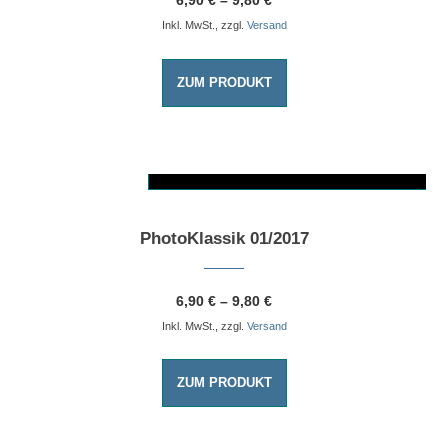
6,90
€
–
9,80
€
Inkl. MwSt., zzgl.
Versand
ZUM PRODUKT
AUSFÜHRUNG WÄHLEN
Dieses Produkt weist mehrere Varianten auf. Die Optionen können auf der Produktseite gewählt werden
PhotoKlassik 01/2017
6,90
€
–
9,80
€
Inkl. MwSt., zzgl.
Versand
ZUM PRODUKT