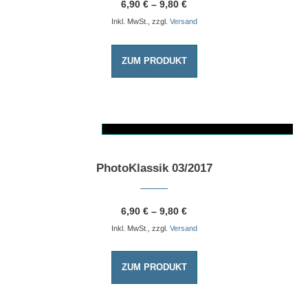
6,90
€
–
9,80
€
Inkl. MwSt., zzgl.
Versand
ZUM PRODUKT
AUSFÜHRUNG WÄHLEN
Dieses Produkt weist mehrere Varianten auf. Die Optionen können auf der Produktseite gewählt werden
PhotoKlassik 03/2017
6,90
€
–
9,80
€
Inkl. MwSt., zzgl.
Versand
ZUM PRODUKT