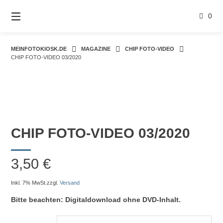
Springe
zum
0
Inhalt
MEINFOTOKIOSK.DE
MAGAZINE
CHIP FOTO-VIDEO
CHIP FOTO-VIDEO 03/2020
CHIP FOTO-VIDEO 03/2020
3,50
€
Inkl. 7% MwSt.
zzgl.
Versand
Bitte beachten: Digitaldownload ohne DVD-Inhalt.