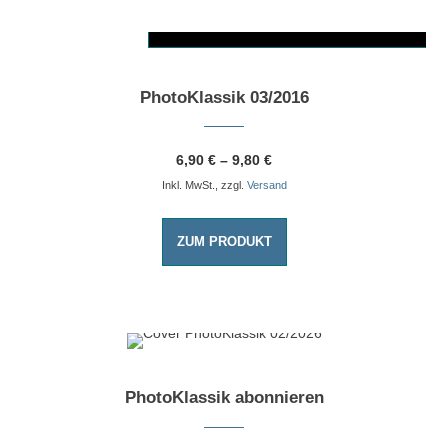
AUSFÜHRUNG WÄHLEN
Dieses Produkt weist mehrere Varianten auf. Die Optionen können auf der Produktseite gewählt werden
PhotoKlassik 03/2016
6,90
€
–
9,80
€
Inkl. MwSt., zzgl.
Versand
ZUM PRODUKT
WEITERLESEN
PhotoKlassik abonnieren