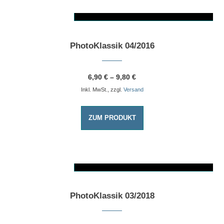
AUSFÜHRUNG WÄHLEN
Dieses Produkt weist mehrere Varianten auf. Die Optionen können auf der Produktseite gewählt werden
PhotoKlassik 04/2016
6,90
€
–
9,80
€
Inkl. MwSt., zzgl.
Versand
ZUM PRODUKT
AUSFÜHRUNG WÄHLEN
Dieses Produkt weist mehrere Varianten auf. Die Optionen können auf der Produktseite gewählt werden
PhotoKlassik 03/2018