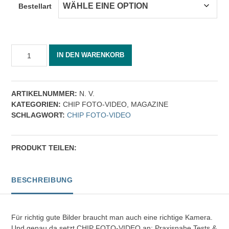
Bestellart
CHIP
IN DEN WARENKORB
FOTO-
VIDEO
03/2020
[Digital]
ARTIKELNUMMER:
N. V.
Menge
KATEGORIEN:
CHIP FOTO-VIDEO
,
MAGAZINE
SCHLAGWORT:
CHIP FOTO-VIDEO
PRODUKT TEILEN:
BESCHREIBUNG
Für richtig gute Bilder braucht man auch eine richtige Kamera.
Und genau da setzt CHIP FOTO-VIDEO an: Praxisnahe Tests &