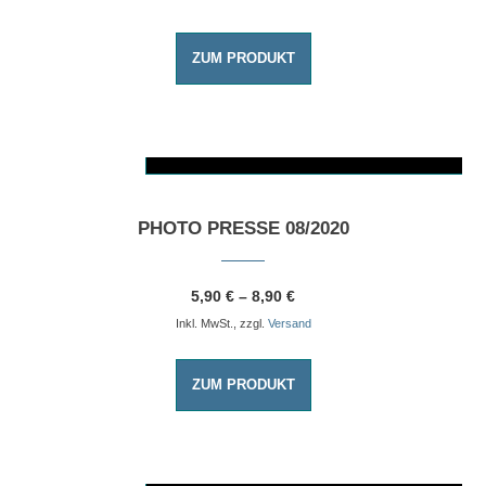
ZUM PRODUKT
AUSFÜHRUNG WÄHLEN
Dieses Produkt weist mehrere Varianten auf. Die Optionen können auf der Produktseite gewählt werden
PHOTO PRESSE 08/2020
5,90
€
–
8,90
€
Inkl. MwSt., zzgl.
Versand
ZUM PRODUKT
AUSFÜHRUNG WÄHLEN
Dieses Produkt weist mehrere Varianten auf. Die Optionen können auf der Produktseite gewählt werden