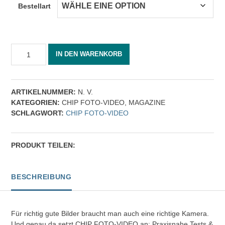
Bestellart
CHIP
IN DEN WARENKORB
FOTO-
VIDEO
12/2021
[Digital]
ARTIKELNUMMER:
N. V.
Menge
KATEGORIEN:
CHIP FOTO-VIDEO
,
MAGAZINE
SCHLAGWORT:
CHIP FOTO-VIDEO
PRODUKT TEILEN:
BESCHREIBUNG
Für richtig gute Bilder braucht man auch eine richtige Kamera.
Und genau da setzt CHIP FOTO-VIDEO an: Praxisnahe Tests &