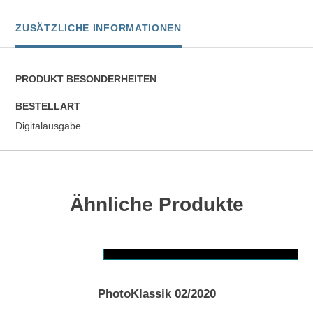
ZUSÄTZLICHE INFORMATIONEN
PRODUKT BESONDERHEITEN
BESTELLART
Digitalausgabe
Ähnliche Produkte
AUSFÜHRUNG WÄHLEN
Dieses Produkt weist mehrere Varianten auf. Die Optionen können auf der Produktseite gewählt werden
PhotoKlassik 02/2020