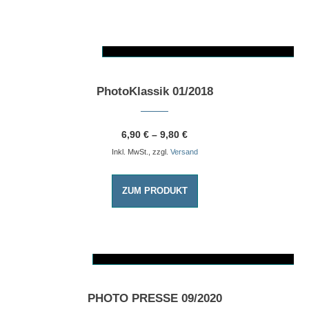
AUSFÜHRUNG WÄHLEN
Dieses Produkt weist mehrere Varianten auf. Die Optionen können auf der Produktseite gewählt werden
PhotoKlassik 01/2018
6,90
€
–
9,80
€
Inkl. MwSt., zzgl.
Versand
ZUM PRODUKT
AUSFÜHRUNG WÄHLEN
Dieses Produkt weist mehrere Varianten auf. Die Optionen können auf der Produktseite gewählt werden
PHOTO PRESSE 09/2020