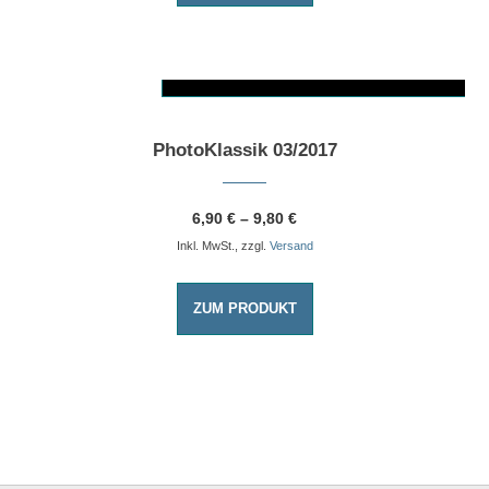
AUSFÜHRUNG WÄHLEN
Dieses Produkt weist mehrere Varianten auf. Die Optionen können auf der Produktseite gewählt werden
PhotoKlassik 03/2017
6,90
€
–
9,80
€
Inkl. MwSt., zzgl.
Versand
ZUM PRODUKT