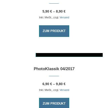
5,90
€
–
8,90
€
Inkl. MwSt., zzgl.
Versand
ZUM PRODUKT
AUSFÜHRUNG WÄHLEN
Dieses Produkt weist mehrere Varianten auf. Die Optionen können auf der Produktseite gewählt werden
PhotoKlassik 04/2017
6,90
€
–
9,80
€
Inkl. MwSt., zzgl.
Versand
ZUM PRODUKT