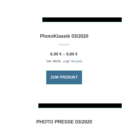
AUSFÜHRUNG WÄHLEN
Dieses Produkt weist mehrere Varianten auf. Die Optionen können auf der Produktseite gewählt werden
PhotoKlassik 03/2020
6,90
€
–
9,80
€
Inkl. MwSt., zzgl.
Versand
ZUM PRODUKT
AUSFÜHRUNG WÄHLEN
Dieses Produkt weist mehrere Varianten auf. Die Optionen können auf der Produktseite gewählt werden
PHOTO PRESSE 03/2020