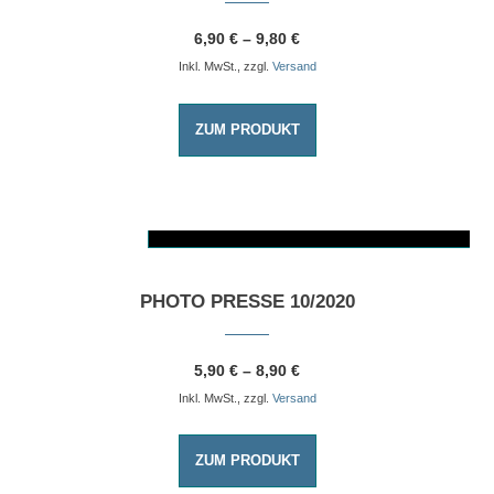
6,90
€
–
9,80
€
Inkl. MwSt., zzgl.
Versand
ZUM PRODUKT
AUSFÜHRUNG WÄHLEN
Dieses Produkt weist mehrere Varianten auf. Die Optionen können auf der Produktseite gewählt werden
PHOTO PRESSE 10/2020
5,90
€
–
8,90
€
Inkl. MwSt., zzgl.
Versand
ZUM PRODUKT