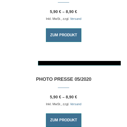
5,90
€
–
8,90
€
Inkl. MwSt., zzgl.
Versand
ZUM PRODUKT
AUSFÜHRUNG WÄHLEN
Dieses Produkt weist mehrere Varianten auf. Die Optionen können auf der Produktseite gewählt werden
PHOTO PRESSE 05/2020
5,90
€
–
8,90
€
Inkl. MwSt., zzgl.
Versand
ZUM PRODUKT