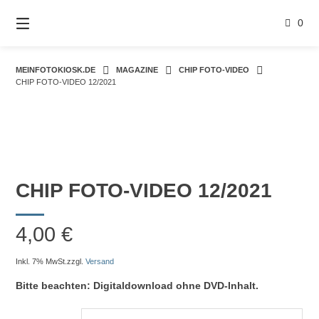
Springe
zum
0
Inhalt
MEINFOTOKIOSK.DE
MAGAZINE
CHIP FOTO-VIDEO
CHIP FOTO-VIDEO 12/2021
CHIP FOTO-VIDEO 12/2021
4,00
€
Inkl. 7% MwSt.
zzgl.
Versand
Bitte beachten: Digitaldownload ohne DVD-Inhalt.