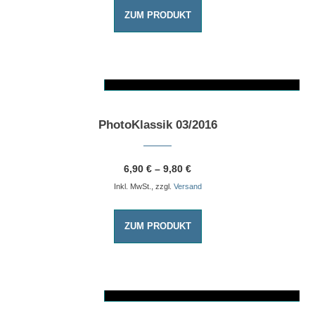
ZUM PRODUKT
AUSFÜHRUNG WÄHLEN
Dieses Produkt weist mehrere Varianten auf. Die Optionen können auf der Produktseite gewählt werden
PhotoKlassik 03/2016
6,90
€
–
9,80
€
Inkl. MwSt., zzgl.
Versand
ZUM PRODUKT
AUSFÜHRUNG WÄHLEN
Dieses Produkt weist mehrere Varianten auf. Die Optionen können auf der Produktseite gewählt werden