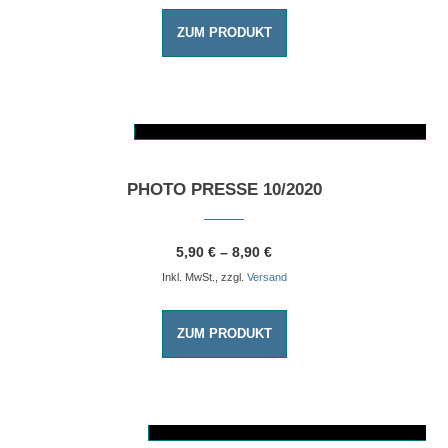
ZUM PRODUKT
AUSFÜHRUNG WÄHLEN
Dieses Produkt weist mehrere Varianten auf. Die Optionen können auf der Produktseite gewählt werden
PHOTO PRESSE 10/2020
5,90
€
–
8,90
€
Inkl. MwSt., zzgl.
Versand
ZUM PRODUKT
AUSFÜHRUNG WÄHLEN
Dieses Produkt weist mehrere Varianten auf. Die Optionen können auf der Produktseite gewählt werden