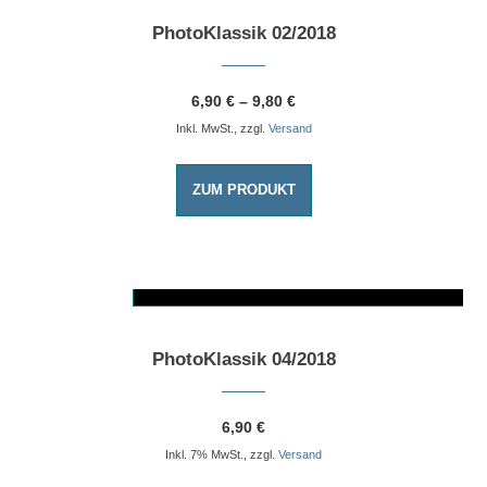
PhotoKlassik 02/2018
6,90
€
–
9,80
€
Inkl. MwSt., zzgl.
Versand
ZUM PRODUKT
AUSFÜHRUNG WÄHLEN
Dieses Produkt weist mehrere Varianten auf. Die Optionen können auf der Produktseite gewählt werden
PhotoKlassik 04/2018
6,90
€
Inkl. 7% MwSt., zzgl.
Versand