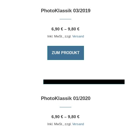
PhotoKlassik 03/2019
6,90
€
–
9,80
€
Inkl. MwSt., zzgl.
Versand
ZUM PRODUKT
AUSFÜHRUNG WÄHLEN
Dieses Produkt weist mehrere Varianten auf. Die Optionen können auf der Produktseite gewählt werden
PhotoKlassik 01/2020
6,90
€
–
9,80
€
Inkl. MwSt., zzgl.
Versand