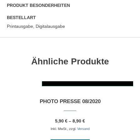
PRODUKT BESONDERHEITEN
BESTELLART
Printausgabe, Digitalausgabe
Ähnliche Produkte
AUSFÜHRUNG WÄHLEN
Dieses Produkt weist mehrere Varianten auf. Die Optionen können auf der Produktseite gewählt werden
PHOTO PRESSE 08/2020
5,90
€
–
8,90
€
Inkl. MwSt., zzgl.
Versand