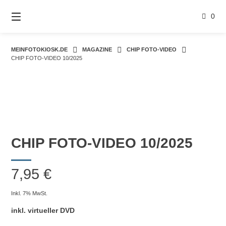
Springe
zum
0
Inhalt
MEINFOTOKIOSK.DE
MAGAZINE
CHIP FOTO-VIDEO
CHIP FOTO-VIDEO 10/2025
CHIP FOTO-VIDEO 10/2025
7,95
€
Inkl. 7% MwSt.
inkl. virtueller DVD