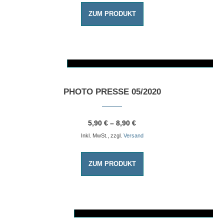
ZUM PRODUKT
AUSFÜHRUNG WÄHLEN
Dieses Produkt weist mehrere Varianten auf. Die Optionen können auf der Produktseite gewählt werden
PHOTO PRESSE 05/2020
5,90
€
–
8,90
€
Inkl. MwSt., zzgl.
Versand
ZUM PRODUKT
AUSFÜHRUNG WÄHLEN
Dieses Produkt weist mehrere Varianten auf. Die Optionen können auf der Produktseite gewählt werden