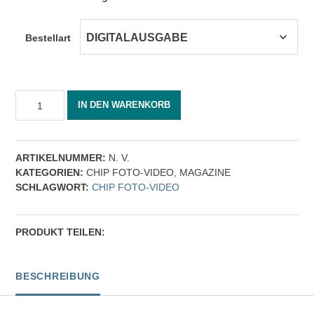
Bestellart
CHIP
IN DEN WARENKORB
FOTO-
VIDEO
07/2024
[Digital]
ARTIKELNUMMER:
N. V.
Menge
KATEGORIEN:
CHIP FOTO-VIDEO
,
MAGAZINE
SCHLAGWORT:
CHIP FOTO-VIDEO
PRODUKT TEILEN:
BESCHREIBUNG