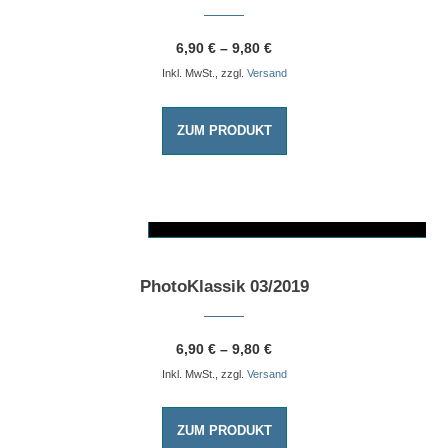
6,90
€
–
9,80
€
Inkl. MwSt., zzgl.
Versand
ZUM PRODUKT
AUSFÜHRUNG WÄHLEN
Dieses Produkt weist mehrere Varianten auf. Die Optionen können auf der Produktseite gewählt werden
PhotoKlassik 03/2019
6,90
€
–
9,80
€
Inkl. MwSt., zzgl.
Versand
ZUM PRODUKT