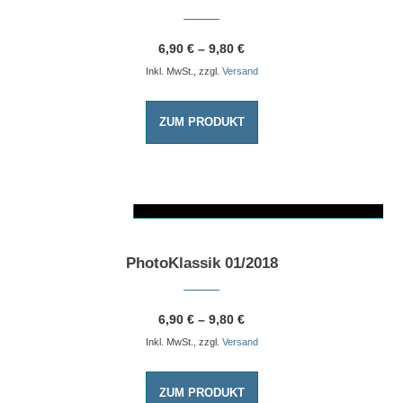
6,90
€
–
9,80
€
Inkl. MwSt., zzgl.
Versand
ZUM PRODUKT
AUSFÜHRUNG WÄHLEN
Dieses Produkt weist mehrere Varianten auf. Die Optionen können auf der Produktseite gewählt werden
PhotoKlassik 01/2018
6,90
€
–
9,80
€
Inkl. MwSt., zzgl.
Versand
ZUM PRODUKT