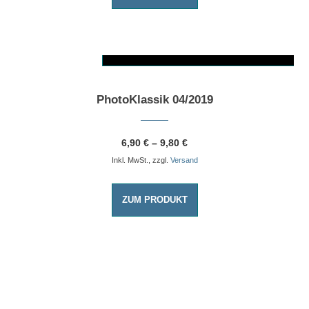
AUSFÜHRUNG WÄHLEN
Dieses Produkt weist mehrere Varianten auf. Die Optionen können auf der Produktseite gewählt werden
PhotoKlassik 04/2019
6,90
€
–
9,80
€
Inkl. MwSt., zzgl.
Versand
ZUM PRODUKT