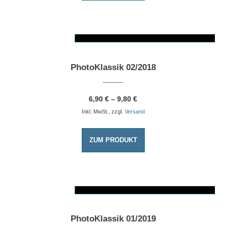
AUSFÜHRUNG WÄHLEN
Dieses Produkt weist mehrere Varianten auf. Die Optionen können auf der Produktseite gewählt werden
PhotoKlassik 02/2018
6,90
€
–
9,80
€
Inkl. MwSt., zzgl.
Versand
ZUM PRODUKT
AUSFÜHRUNG WÄHLEN
Dieses Produkt weist mehrere Varianten auf. Die Optionen können auf der Produktseite gewählt werden
PhotoKlassik 01/2019