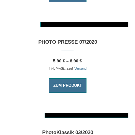
AUSFÜHRUNG WÄHLEN
Dieses Produkt weist mehrere Varianten auf. Die Optionen können auf der Produktseite gewählt werden
PHOTO PRESSE 07/2020
5,90
€
–
8,90
€
Inkl. MwSt., zzgl.
Versand
ZUM PRODUKT
AUSFÜHRUNG WÄHLEN
Dieses Produkt weist mehrere Varianten auf. Die Optionen können auf der Produktseite gewählt werden
PhotoKlassik 03/2020