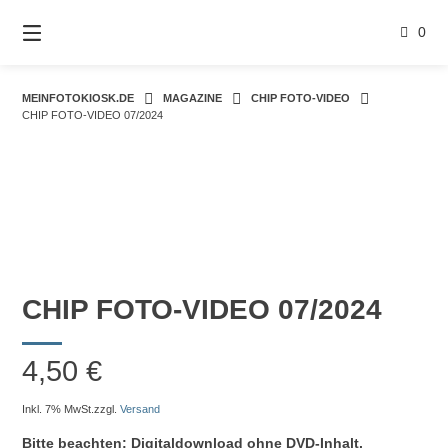
Springe
zum
0
Inhalt
MEINFOTOKIOSK.DE
MAGAZINE
CHIP FOTO-VIDEO
CHIP FOTO-VIDEO 07/2024
CHIP FOTO-VIDEO 07/2024
4,50
€
Inkl. 7% MwSt.
zzgl.
Versand
Bitte beachten: Digitaldownload ohne DVD-Inhalt.