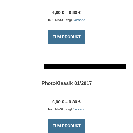
6,90
€
–
9,80
€
Inkl. MwSt., zzgl.
Versand
ZUM PRODUKT
AUSFÜHRUNG WÄHLEN
Dieses Produkt weist mehrere Varianten auf. Die Optionen können auf der Produktseite gewählt werden
PhotoKlassik 01/2017
6,90
€
–
9,80
€
Inkl. MwSt., zzgl.
Versand
ZUM PRODUKT