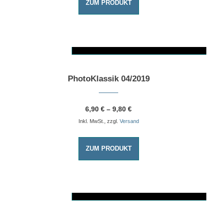
ZUM PRODUKT
AUSFÜHRUNG WÄHLEN
Dieses Produkt weist mehrere Varianten auf. Die Optionen können auf der Produktseite gewählt werden
PhotoKlassik 04/2019
6,90
€
–
9,80
€
Inkl. MwSt., zzgl.
Versand
ZUM PRODUKT
AUSFÜHRUNG WÄHLEN
Dieses Produkt weist mehrere Varianten auf. Die Optionen können auf der Produktseite gewählt werden