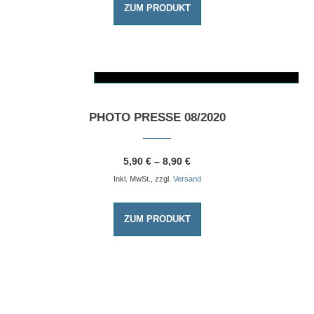
ZUM PRODUKT
AUSFÜHRUNG WÄHLEN
Dieses Produkt weist mehrere Varianten auf. Die Optionen können auf der Produktseite gewählt werden
PHOTO PRESSE 08/2020
5,90
€
–
8,90
€
Inkl. MwSt., zzgl.
Versand
ZUM PRODUKT