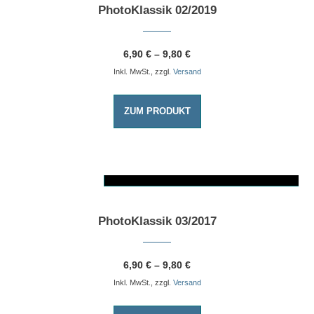
PhotoKlassik 02/2019
6,90
€
–
9,80
€
Inkl. MwSt., zzgl.
Versand
ZUM PRODUKT
AUSFÜHRUNG WÄHLEN
Dieses Produkt weist mehrere Varianten auf. Die Optionen können auf der Produktseite gewählt werden
PhotoKlassik 03/2017
6,90
€
–
9,80
€
Inkl. MwSt., zzgl.
Versand