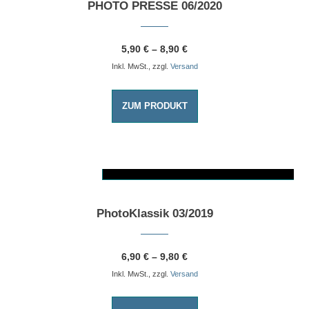
PHOTO PRESSE 06/2020
5,90
€
–
8,90
€
Inkl. MwSt., zzgl.
Versand
ZUM PRODUKT
AUSFÜHRUNG WÄHLEN
Dieses Produkt weist mehrere Varianten auf. Die Optionen können auf der Produktseite gewählt werden
PhotoKlassik 03/2019
6,90
€
–
9,80
€
Inkl. MwSt., zzgl.
Versand