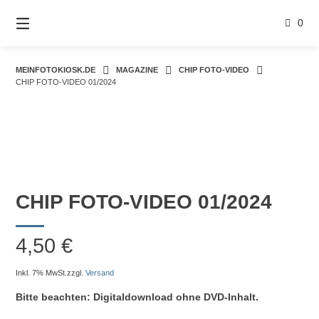
Springe
zum
0
Inhalt
MEINFOTOKIOSK.DE
MAGAZINE
CHIP FOTO-VIDEO
CHIP FOTO-VIDEO 01/2024
CHIP FOTO-VIDEO 01/2024
4,50
€
Inkl. 7% MwSt.
zzgl.
Versand
Bitte beachten: Digitaldownload ohne DVD-Inhalt.