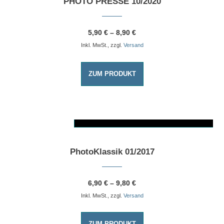
PHOTO PRESSE 10/2020
5,90
€
–
8,90
€
Inkl. MwSt., zzgl.
Versand
ZUM PRODUKT
AUSFÜHRUNG WÄHLEN
Dieses Produkt weist mehrere Varianten auf. Die Optionen können auf der Produktseite gewählt werden
PhotoKlassik 01/2017
6,90
€
–
9,80
€
Inkl. MwSt., zzgl.
Versand