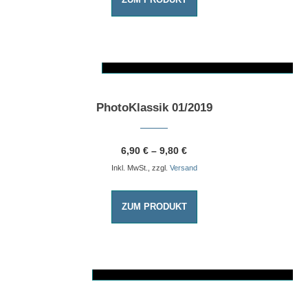
ZUM PRODUKT
AUSFÜHRUNG WÄHLEN
Dieses Produkt weist mehrere Varianten auf. Die Optionen können auf der Produktseite gewählt werden
PhotoKlassik 01/2019
6,90
€
–
9,80
€
Inkl. MwSt., zzgl.
Versand
ZUM PRODUKT
AUSFÜHRUNG WÄHLEN
Dieses Produkt weist mehrere Varianten auf. Die Optionen können auf der Produktseite gewählt werden