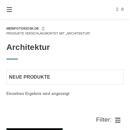
Springe
zum
0
Inhalt
MEINFOTOKIOSK.DE
PRODUKTE VERSCHLAGWORTET MIT „ARCHITEKTUR“
Architektur
Einzelnes Ergebnis wird angezeigt
AUSFÜHRUNG WÄHLEN
Dieses Produkt weist mehrere Varianten auf. Die Optionen können auf der Produktseite gewählt werden